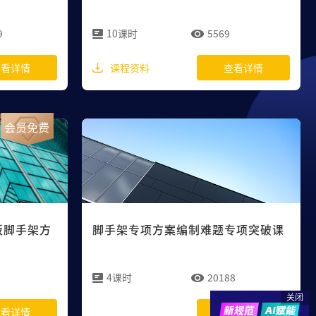
9
10课时
5569
课程资料
查看详情
查看详情
会员免费
板脚手架方
脚手架专项方案编制难题专项突破课
4课时
20188
关闭
查看详情
查看详情