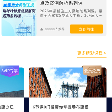
点及案例解析系列课
2026年最新施工方案编制系列课。带
你全面掌握5类危大工程，30+危大典
型工况一键对标！
立即前往
99999人推荐
更多精彩课程
>
SVIP专享
会员免费
透建办质
6节课0门槛带你掌握场布建模