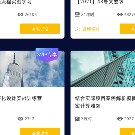
全流程实战学习
【2021】48号文要求
26106
24课时
4827
课程资料
查看详情
SVIP专享
深化设计实战训练营
结合实际项目案例解析模
案计算难题
2742
3课时
2027
查看详情