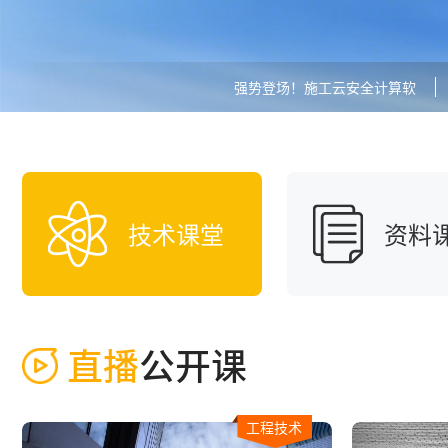
强势登场！施工云安全计算软
件V6.0
技术课堂
资料
直播
公开课
工程技术