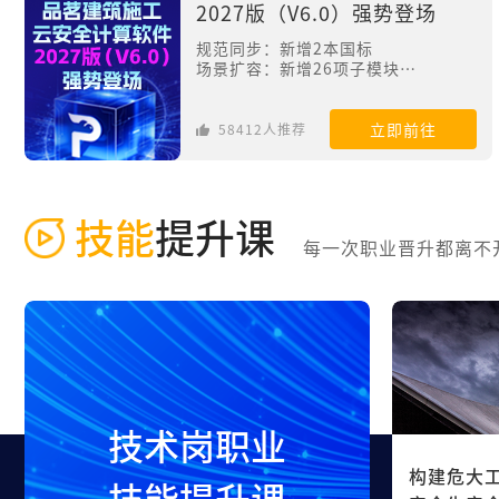
2027版（V6.0）强势登场
规范同步：新增2本国标
场景扩容：新增26项子模块
工况适配：优化5大模块工况
效率升级：新增AI编方案+工艺库
立即前往
58412人推荐
技能
提升课
每一次职业晋升都离不
技术岗职业
构建危大
技能提升课