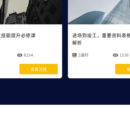
位技能提升必修课
进场到竣工，重要资料表
解析
8154
2课时
1538
查看详情