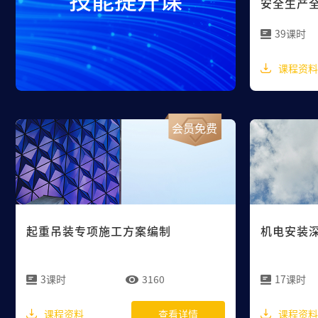
安全生产
39课时
课程资料
会员免费
起重吊装专项施工方案编制
机电安装
3课时
3160
17课时
课程资料
课程资料
查看详情