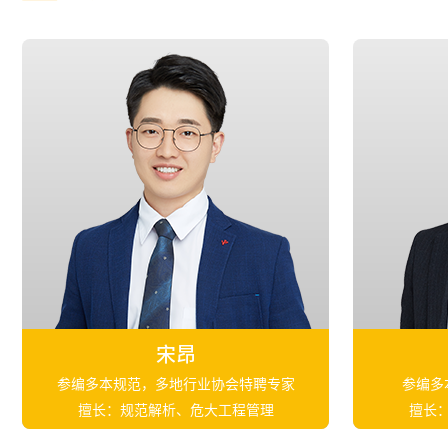
宋昂
参编多本规范，多地行业协会特聘专家
参编多
擅长：规范解析、危大工程管理
擅长