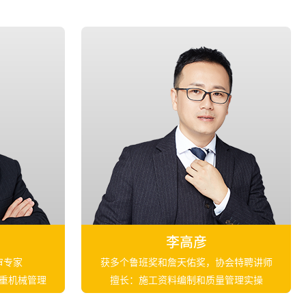
李高彦
审专家
获多个鲁班奖和詹天佑奖，协会特聘讲师
重机械管理
擅长：施工资料编制和质量管理实操