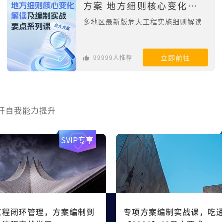
方案 地方细则核心变化解读
及编制实战要点系列课
多地区最新版危大工程实施细则解读
立即前往
99999人推荐
开自我能力提升
SVIP专享
工程闭环管理，方案编制到
专项方案编制实战课，吃