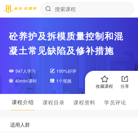
砼养护及拆模质量控制和混
凝土常见缺陷及修补措施
547人学习
100%好评
40min/课时
1个视频
收藏课程
分享
课程介绍
课程目录
课程资料
学员评论
适用人群