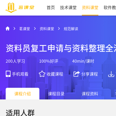
首页
技术课堂
资料课堂
软件教
茗课堂
资料课堂
规范解读
资料员复工申请与资料整理全
200
人学习
100
%好评
40min/课时
手机观看
收藏课程
分享课程
课程介绍
课程目录
课程资料
适用人群