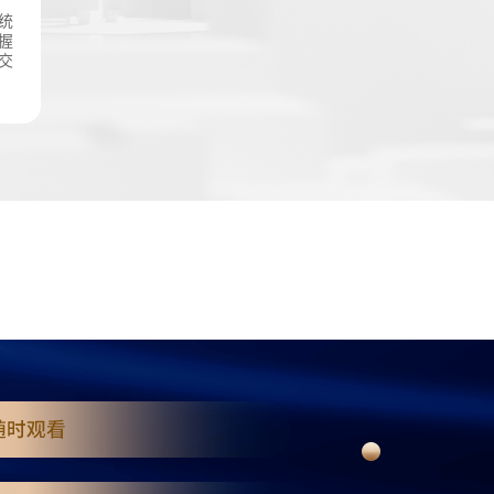
统
握
交