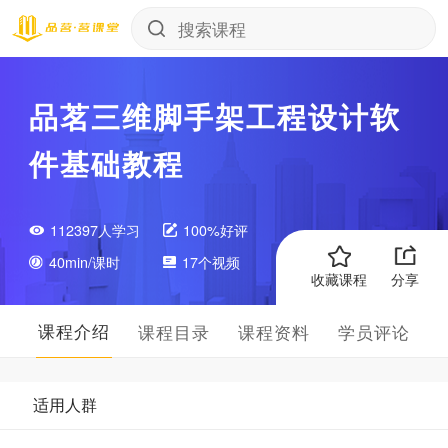
品茗三维脚手架工程设计软
件基础教程
112397人学习
100%好评
40min/课时
17个视频
收藏课程
分享
课程介绍
课程目录
课程资料
学员评论
适用人群