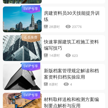
SVIP专享
房建资料员30天技能提升训
练
28课时
23776
会员免费
快速掌握建筑工程施工资料
编写技巧
14课时
623
SVIP专享
新版档案管理规定解读和档
案资料归档实操应用
8课时
4
SVIP专享
材料取样送检和检测方案编
制要点解析与应用