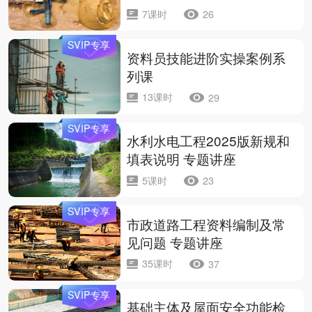
7课时
26
SVIP专享
资料员技能进阶实操案例系
列课
13课时
29
SVIP专享
水利水电工程2025版新规和
填表说明 专题讲座
5课时
23
SVIP专享
市政道路工程资料编制及常
见问题 专题讲座
35课时
37
SVIP专享
基础主体及屋面安全功能检