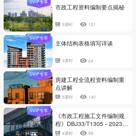
SVIP专享
市政工程资料编制要点揭秘
3课时
121
SVIP专享
主体结构表格填写详谈
3课时
64
SVIP专享
房建工程全流程资料编制重
点讲解
3课时
140
SVIP专享
《市政工程施工文件编制规
程》DBJ33/T1305－2023条
文解读及实操应用
4课时
99