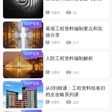
3课时
52
SVIP专享
幕墙工程资料编制要点和实
操分享
3课时
317
SVIP专享
人防工程资料编制解析
3课时
143
SVIP专享
从0到精通：工程资料组卷归
档全攻略系列课
6课时
233