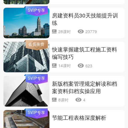
SVIP专享
房建资料员30天技能提升训
练
28课时
23779
会员免费
快速掌握建筑工程施工资料
编写技巧
14课时
623
SVIP专享
新版档案管理规定解读和档
案资料归档实操应用
8课时
4
SVIP专享
节能工程表格深度解析