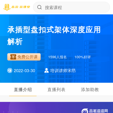
承插型盘扣式架体深度应用
解析
免费公开课
1596
人报名
100
%好评
培训讲师宋昂
2022-03-30
直播介绍
直播列表
添加助教