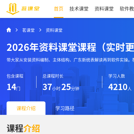
首页
技术课堂
资料课堂
软件教
茗课堂
资料课堂
2026年资料课堂课程（实时
带大家从安装资料编制、主体结构、广东新统表解读再到软件实操。
包含课程
总课程时长
学习人数
14
37
25
4210
门
小时
分钟
人
课程介绍
学习路径
课程
介绍