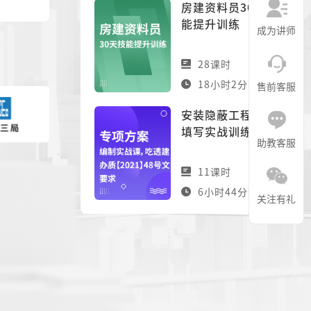
房建资料员30天技
能提升训练
成为讲师
28课时
18小时2分钟
售前客服
安装隐蔽工程资料
填写实战训练营
助教客服
11课时
6小时44分钟
关注有礼