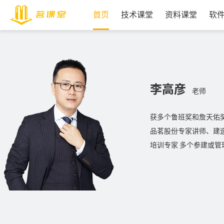
首页
技术课堂
资料课堂
软
李高彦
老师
获多个鲁班奖和詹天佑
品茗股份专家讲师、建
培训专家 多个参建或