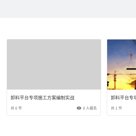
卸料平台专项施工方案编制实战
卸料平台专
共 0 节
0 人报名
共 1 节