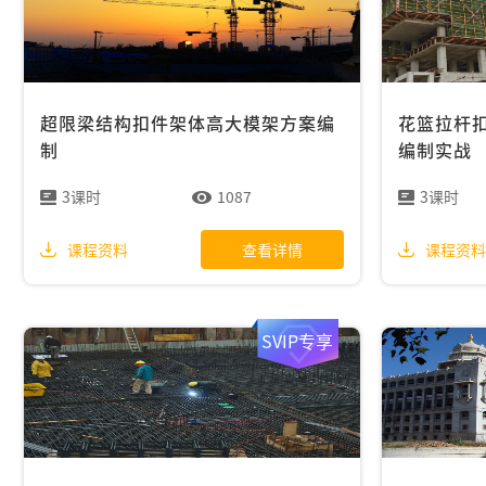
超限梁结构扣件架体高大模架方案编
花篮拉杆
制
编制实战
3课时
1087
3课时
课程资料
课程资料
查看详情
SVIP专享