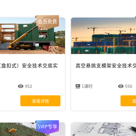
会员免费
（盘扣式）安全技术交底实
高空悬挑支模架安全技术
952
1课时
556
查看详情
SVIP专享